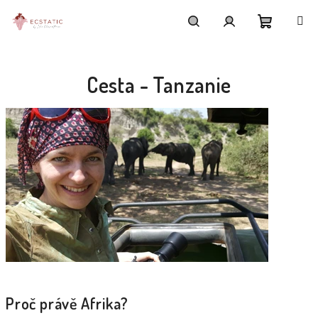
Přejít
na
obsah
Nákupní
Hledat
Přihlášení
Cesta - Tanzanie
košík
Proč právě Afrika?