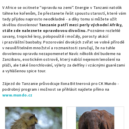
V Africe se ocitnete "opravdu na zemi". Energie v Tanzanii natolik
táhne ke kořenům, že přestanete řešit spoustu starostí, které vám
tady přijdou naprosto neodkladné - a díky tomu si můžete užít
skvělou dovolenou!
Tanzanie patří mezi perly východní Afriky,
stále zde naleznete opravdovou divočinu.
Poznáme rozlehlé
savany, tropické lesy, polopouště i močály, porosty akácií
i prazvláštní baobaby. Pozorování divokých zvířat ve volné přírodě
v neuvěřitelném množství a rozmanitosti zaručují, že na tuhle
dovolenou opravdu nezapomenete! Navíc několik dní budeme na
Zanzibaru, exotickém ostrově, který nabízí nejenom lenošení na
pláži, ale také šnorchlování, výlety za delfíny i vzácnými guarézami
a vyhlášenou spice tour.
Zájezd do Tanzanie průvodcuje Ilona Bittnerová pro CK Mundo -
podrobný program i možnost se přihlásit najdete přímo na
www.mundo.cz