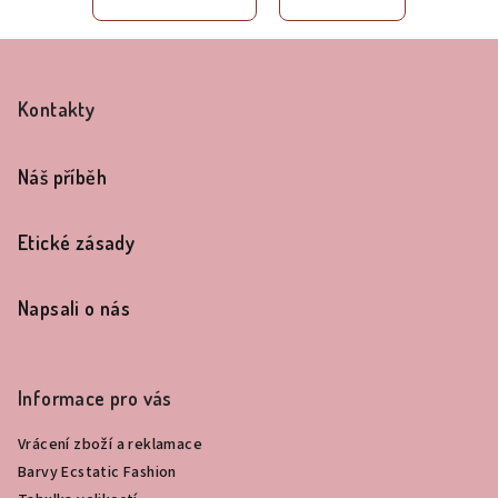
Z
á
Kontakty
p
a
Náš příběh
t
í
Etické zásady
Napsali o nás
Informace pro vás
Vrácení zboží a reklamace
Barvy Ecstatic Fashion