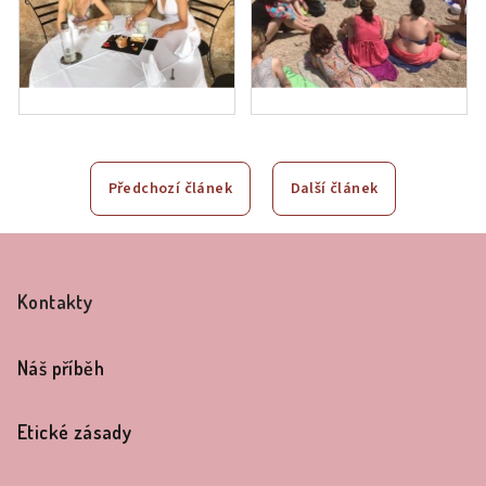
Předchozí článek
Další článek
Z
á
Kontakty
p
a
Náš příběh
t
í
Etické zásady