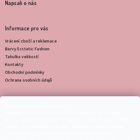
Napsali o nás
Informace pro vás
Vrácení zboží a reklamace
Barvy Ecstatic Fashion
Tabulka velikostí
Kontakty
Obchodní podmínky
Ochrana osobních údajů
Fotogalerie
Nastavení souborů cookies
Společnost Ecstatic s.r.o. používá soubory cookies
proto, aby web správně fungoval a s Vaším souhlasem
Křest knihy Návrat k porodu jako přechodovému
také k personalizaci obsahu. Kliknutím na tlačítkou
rituálu 15. 5. 2023
"Souhlasím" souhlasíte s využívaním cookies a