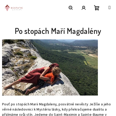
Přejít
na
obsah
Nákupní
Hledat
Přihlášení
Po stopách Maří Magdalény
košík
Pouť po stopách Marii Magdaleny, posvátné nevěsty Ježíše a jeho
věrné následovnici k Mystériu lásky, kdy překračujeme dualitu a
přijímáme svůj stín. Jedeme do Saint-Maximin a Sainte-Baume v