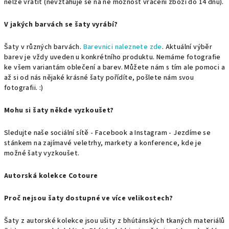
nelze vrátit (nevztahuje se na ně možnost vrácení zboží do 14 dnů).
V jakých barvách se šaty vyrábí?
Šaty v různých barvách.
Barevnici naleznete zde
. Aktuální výběr
barev je vždy uveden u konkrétního produktu. Nemáme fotografie
ke všem variantám oblečení a barev. Můžete nám s tím ale pomoci a
až si od nás nějaké krásné šaty pořídíte, pošlete nám svou
fotografii. :)
Mohu si šaty někde vyzkoušet?
Sledujte naše sociální sítě - Facebook a Instagram - Jezdíme se
stánkem na zajímavé veletrhy, markety a konference, kde je
možné šaty vyzkoušet.
Autorská kolekce Cotoure
Proč nejsou šaty dostupné ve více velikostech?
Šaty z autorské kolekce jsou ušity z bhútánských tkaných materiálů