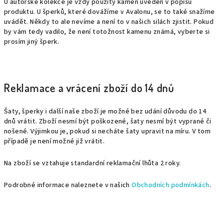
U autorské kolekce je vždy použitý kámen uveden v popisu
produktu. U šperků, které dovážíme v Avalonu, se to také snažíme
uvádět. Někdy to ale nevíme a není to v našich silách zjistit. Pokud
by vám tedy vadilo, že není totožnost kamenu známá, vyberte si
prosím jiný šperk.
Reklamace a vrácení zboží do 14 dnů
Šaty, šperky i další naše zboží je možné bez udání důvodu do 14
dnů vrátit. Zboží nesmí být poškozené, šaty nesmí být vyprané či
nošené. Výjimkou je, pokud si necháte šaty upravit na míru. V tom
případě je není možné již vrátit.
Na zboží se vztahuje standardní reklamační lhůta 2 roky.
Podrobné informace naleznete v našich
Obchodních podmínkách
.