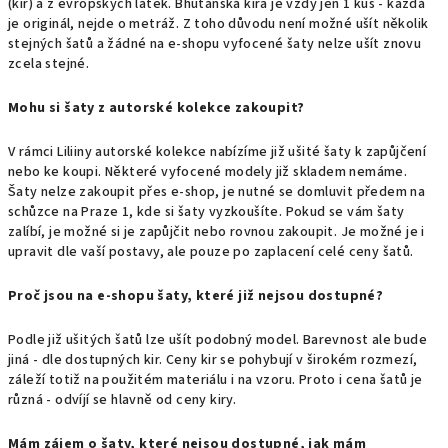
(kir) a z evropských látek. Bhútánská kira je vždy jen 1 kus - každá
je originál, nejde o metráž. Z toho důvodu není možné ušít několik
stejných šatů a žádné na e-shopu vyfocené šaty nelze ušít znovu
zcela stejné.
Mohu si šaty z autorské kolekce zakoupit?
V rámci Liliiny autorské kolekce nabízíme již ušité šaty k zapůjčení
nebo ke koupi. Některé vyfocené modely již skladem nemáme.
Šaty nelze zakoupit přes e-shop, je nutné se domluvit předem na
schůzce na Praze 1, kde si šaty vyzkoušíte. Pokud se vám šaty
zalíbí, je možné si je zapůjčit nebo rovnou zakoupit. Je možné je i
upravit dle vaší postavy, ale pouze po zaplacení celé ceny šatů.
Proč jsou na e-shopu šaty, které již nejsou dostupné?
Podle již ušitých šatů lze ušít podobný model. Barevnost ale bude
jiná - dle dostupných kir. Ceny kir se pohybují v širokém rozmezí,
záleží totiž na použitém materiálu i na vzoru. Proto i cena šatů je
různá - odvíjí se hlavně od ceny kiry.
Mám zájem o šaty, které nejsou dostupné, jak mám