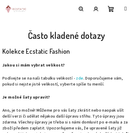
Přejít
na
obsah
Nákupní
Hledat
Přihlášení
Často kladené dotazy
košík
Kolekce Ecstatic Fashion
Jakou si mám vybrat velikost?
Podívejte se na naši tabulku velikostí -
zde
. Doporučujeme vám,
pokud si nejste jisté velikostí, vyberte spíše tu menší.
Je možné šaty upravit?
Ano, je to možné! Můžeme pro vás šaty zkrátit nebo naopak ušít
delší verzi či udělat nějakou další úpravu střihu. Tyto úpravy jsou
zdarma. Všechny úpravy je třeba si s námi domluvit po e-mailu a za
zboží předem zaplatit. Upozorňujeme vás, že upravené šaty již