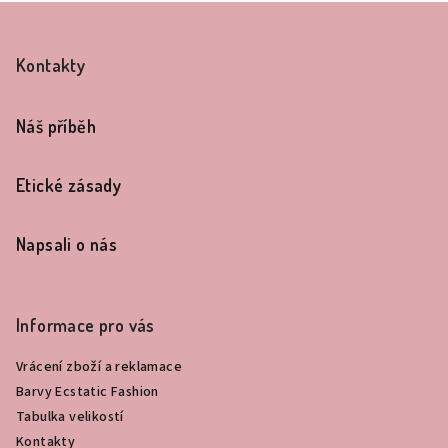
Z
á
Kontakty
p
a
Náš příběh
t
í
Etické zásady
Napsali o nás
Informace pro vás
Vrácení zboží a reklamace
Barvy Ecstatic Fashion
Tabulka velikostí
Kontakty