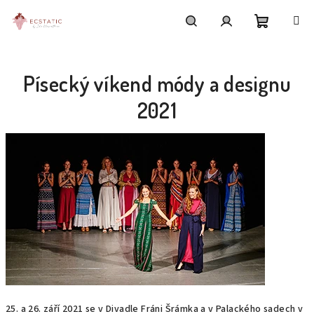
Přejít
na
obsah
Nákupní
Hledat
Přihlášení
Písecký víkend módy a designu
košík
2021
25. a 26. září 2021 se v Divadle Fráni Šrámka a v Palackého sadech v