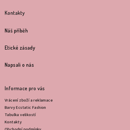
Z
á
Kontakty
p
a
Náš příběh
t
í
Etické zásady
Napsali o nás
Informace pro vás
Vrácení zboží a reklamace
Barvy Ecstatic Fashion
Tabulka velikostí
Kontakty
Obchodní podmínky