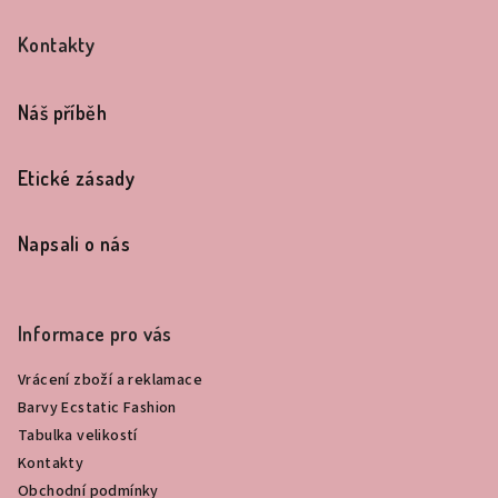
Z
á
Kontakty
p
a
Náš příběh
t
í
Etické zásady
Napsali o nás
Informace pro vás
Vrácení zboží a reklamace
Barvy Ecstatic Fashion
Tabulka velikostí
Kontakty
Obchodní podmínky