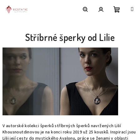
Přejít
na
obsah
Nákupní
Hledat
Přihlášení
Stříbrné šperky od Lilie
košík
V autorské kolekci šperků stříbrných šperků navržených Lilií
Khousnoutdinovou je na konci roku 2019 už 25 kousků. Inspirací jsou
Lilii její cesty do mystického Avalonu, práce se ženami v oblasti