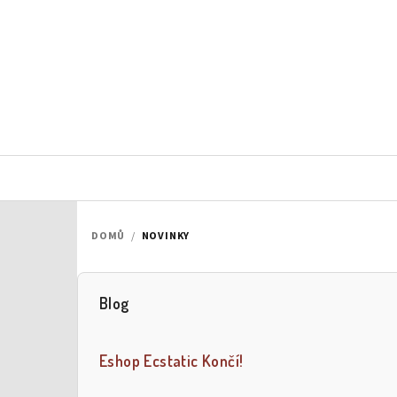
Přejít
na
obsah
DOMŮ
/
NOVINKY
Blog
P
o
Eshop Ecstatic Končí!
s