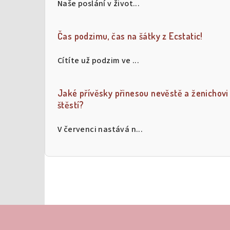
Naše poslání v život...
t
r
Čas podzimu, čas na šátky z Ecstatic!
a
Cítíte už podzim ve ...
n
n
Jaké přívěsky přinesou nevěstě a ženichovi
í
štěstí?
p
V červenci nastává n...
a
n
e
l
Z