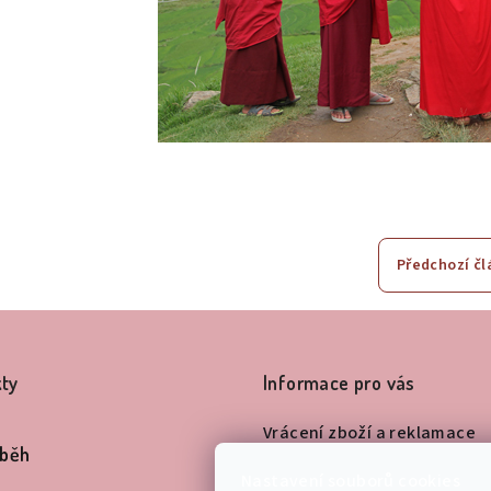
Předchozí čl
ty
Informace pro vás
Vrácení zboží a reklamace
íběh
Barvy Ecstatic Fashion
Nastavení souborů cookies