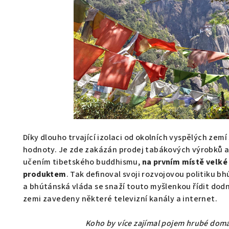
Díky dlouho trvající izolaci od okolních vyspělých zem
hodnoty. Je zde zakázán prodej tabákových výrobků a j
učením tibetského buddhismu,
na prvním místě velké
produktem
. Tak definoval svoji rozvojovou politiku b
a bhútánská vláda se snaží touto myšlenkou řídit dodne
zemi zavedeny některé televizní kanály a internet.
Koho by více zajímal pojem hrubé domácí