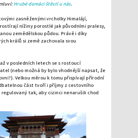
mluví:
Hrubé domácí štěstí u nás
.
covými zasněženými vrcholky Himalájí,
ostírají nížiny porostlé jak původními pralesy,
anou zemědělskou půdou. Právě i díky
ých králů si země zachovala svou
ž v posledních letech se s rostoucí
atel (nebo možná by bylo vhodnější napsat, že
ovni?). Velkou měrou k tomu přispívají přírodní
batelnou část tvoří i příjmy z cestovního
regulovaný tak, aby cizinci nenarušili chod