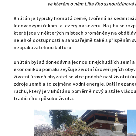
ve kterém o něm Lilia Khousnoutdinová 
Bhútán je typicky hornatá země, tvořená až sedmitisí
ledovcovými řekami a jezery na severu. Na jihu se rozpr
které jsou v některých místech proměněny na obděláv
nelehké dostupnosti a samozřejmě také s přispěním sv
neopakovatelnou kulturu.
Bhútán byl až donedávna jednou z nejchudších zemí a a
ekonomikou pomalu zvyšuje životní úroveň jejích obyv
životní úroveň obyvatel se více podobé naší životní úr
zdroje země a to zejména vodní energie. Další nezaned
ruchu, který je v Bhútánu poměrně nový a stále vládou 
tradičního způsobu života.