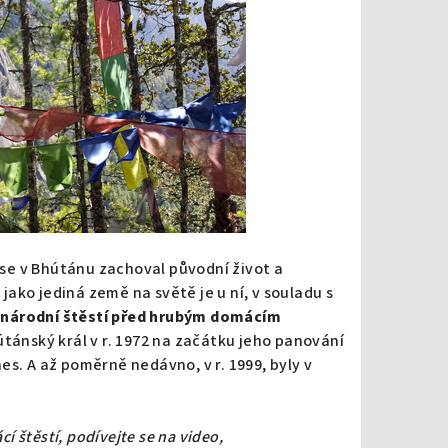
í se v Bhútánu zachoval původní život a
ako jediná země na světě je u ní, v souladu s
 národní štěstí před hrubým domácím
hútánský král v r. 1972 na začátku jeho panování
s. A až poměrně nedávno, v r. 1999, byly v
 štěstí, podívejte se na video,