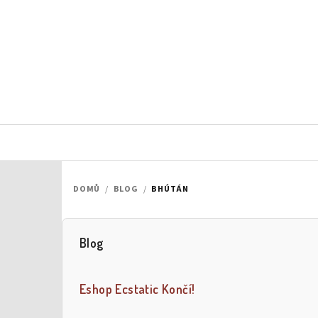
Přejít
na
obsah
DOMŮ
/
BLOG
/
BHÚTÁN
Blog
P
o
Eshop Ecstatic Končí!
s