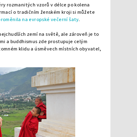
ěry rozmanitých vzorů v délce po kolena
ormací o tradičním ženském kroji si můžete
proměnila na evropské večerní šaty
.
nejchudších zemí na světě, ale zároveň je to
tami a buddhismus zde prostupuje celým
ítomném klidu a úsměvech místních obyvatel,