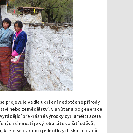
 se projevuje vedle udržení nedotčené přírody
ářství nebo zemědělství. V Bhútánu po generace
 vyrábějící překrásné výrobky byli umělci zcela
ených činností je výroba látek a šití oděvů,
které se i v rámci jednotlivých škol a úřadů