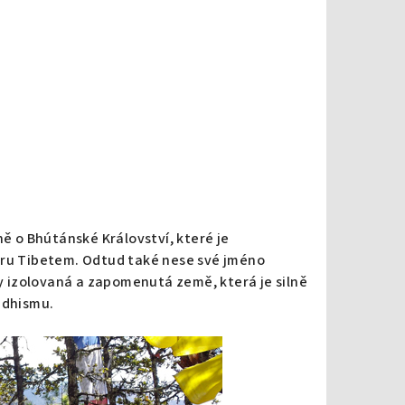
ně o Bhútánské Království, které je
eru Tibetem. Odtud také nese své jméno
 izolovaná a zapomenutá země, která je silně
ddhismu.