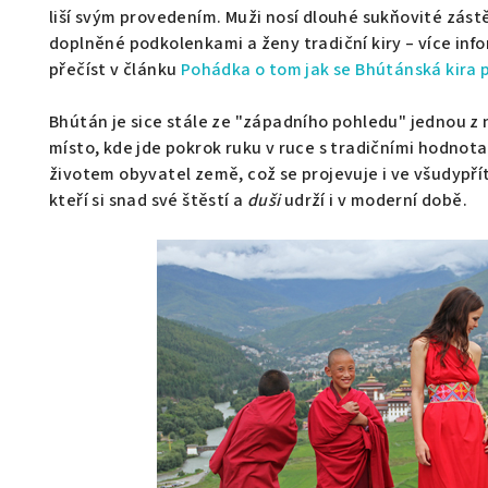
liší svým provedením. Muži nosí dlouhé sukňovité zást
doplněné podkolenkami a ženy tradiční kiry – více inf
přečíst v článku
Pohádka o tom jak se Bhútánská kira 
Bhútán je sice stále ze "západního pohledu" jednou z 
místo, kde jde pokrok ruku v ruce s tradičními hodno
životem obyvatel země, což se projevuje i ve všudypř
kteří si snad své štěstí a
duši
udrží i v moderní době.