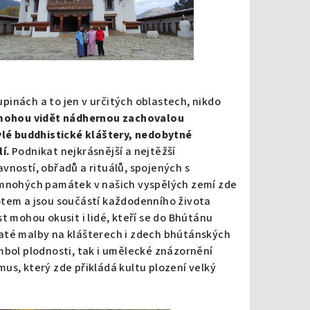
inách a to jen v určitých oblastech, nikdo
mohou vidět nádhernou zachovalou
lé buddhistické kláštery, nedobytné
í.
Podnikat nejkrásnější a nejtěžší
vností, obřadů a rituálů, spojených s
d mnohých památek v našich vyspělých zemí zde
otem a jsou součástí každodenního života
t mohou okusit i lidé, kteří se do Bhútánu
até malby na klášterech i zdech bhútánských
mbol plodnosti, tak i umělecké znázornění
us, který zde přikládá kultu plození velký