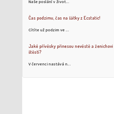
Naše poslání v život...
t
r
Čas podzimu, čas na šátky z Ecstatic!
a
Cítíte už podzim ve ...
n
n
Jaké přívěsky přinesou nevěstě a ženichovi
í
štěstí?
p
V červenci nastává n...
a
n
e
l