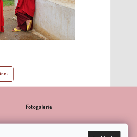
ánek
Fotogalerie
Křest knihy Návrat k porodu jako
přechodovému rituálu 15. 5. 2023