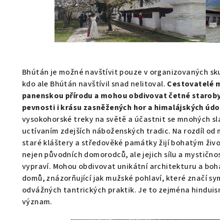
Bhútán je možné navštívit pouze v organizovaných skup
kdo ale Bhútán navštívil snad nelitoval.
Cestovatelé 
panenskou přírodu a mohou obdivovat četné staroby
pevnosti i krásu zasněžených hor a himalájských údol
vysokohorské treky na světě a účastnit se mnohých sla
uctívaním zdejších náboženských tradic. Na rozdíl o
staré kláštery a středověké památky žijí bohatým živ
nejen původních domorodců, ale jejich sílu a mystičnos
vypraví. Mohou obdivovat unikátní architekturu a boh
domů, znázorňující jak mužské pohlaví, které značí sy
odvážných tantrických praktik. Je to zejména hinduism
význam.