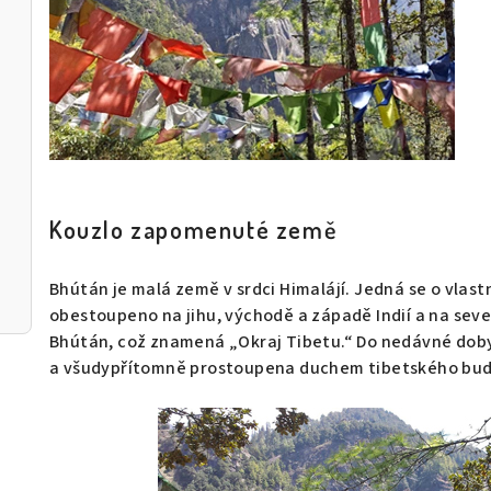
Kouzlo zapomenuté země
Bhútán je malá země v srdci Himalájí. Jedná se o vlast
obestoupeno na jihu, východě a západě Indií a na sev
Bhútán, což znamená „Okraj Tibetu.“ Do nedávné doby
a všudypřítomně prostoupena duchem tibetského bu