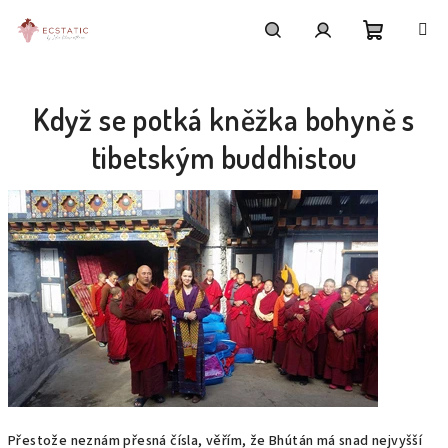
Přejít
na
obsah
Nákupní
Hledat
Přihlášení
Když se potká kněžka bohyně s
košík
tibetským buddhistou
Přestože neznám přesná čísla, věřím, že Bhútán má snad nejvyšší