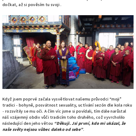
dočkat, až si pověsím tu svoji .
Když jsem poprvé začala vysvětlovat našemu průvodci “moji”
tradici - bohyně, posvátnost sexuality, uctívání sezón dle kola roku
- rozsvítily se mu oči. A čím víc jsme si povídali, tím dále narůstal
náš vzájemný obdiv vůči tradicím toho druhého, což vyvrcholilo
následující den jeho větou
“Děkuji. Jsi první, kdo mi ukázal, že
naše světy nejsou vůbec daleko od sebe”
.