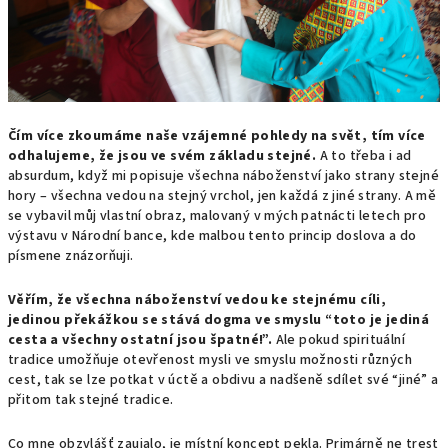
Čím více zkoumáme naše vzájemné pohledy na svět, tím více
odhalujeme, že jsou ve svém základu stejné.
A to třeba i ad
absurdum, když mi popisuje všechna náboženství jako strany stejné
hory – všechna vedou na stejný vrchol, jen každá z jiné strany. A mě
se vybavil můj vlastní obraz, malovaný v mých patnácti letech pro
výstavu v Národní bance, kde malbou tento princip doslova a do
písmene znázorňuji.
Věřím, že všechna náboženství vedou ke stejnému cíli,
jedinou překážkou se stává dogma ve smyslu “toto je jediná
cesta a všechny ostatní jsou špatné!”.
Ale pokud spirituální
tradice umožňuje otevřenost mysli ve smyslu možnosti různých
cest, tak se lze potkat v úctě a obdivu a nadšeně sdílet své “jiné” a
přitom tak stejné tradice.
Co mne obzvlášť zaujalo, je místní koncept pekla. Primárně ne trest