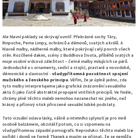
Ale hlavní poklady se skrývají uvnitř. Překrásné sochy Táry,
Rinpoche, Pema Limpy, ochránců a démonů, svatých a králů. A
hlavně malby, nádherné malby, které pokrývají celý povrch všech
stěn. Rozčílené dakini, scény z Buddhova života, příběhů svatých a
moje osobní srdcová záležitost – četné malby milujících se párů.
Jednoduché a s ornamenty, sedící a stojící, prastaré a novodobé,
démonické a slavnostní -
všudypřítomná posvátnost spojení
mužského a ženského principu
. Věřím, že je úplně jedno, zda
tyto malby interpretujeme jako grafická znázornění sexuálního
aktu či jako čistě abstraktní propojení vnitřních principů. Ve finále,
chrámy plné těchto maleb nemohou nezanechat nic jiného, než
krásný a příznivý otisk přirozené sexuální lidské podstaty.
Tato vizuální oslava lásky, vášně a intimního splynutí je pro mně
osobně balzámem, obzvlášť potom, co si vzpomenu na
všudypřítomnou západní pornografii. Reprodukci těchto maleb lze
pořídit i domů ve formě Thanek a musím se přiznat, že se nemůžu