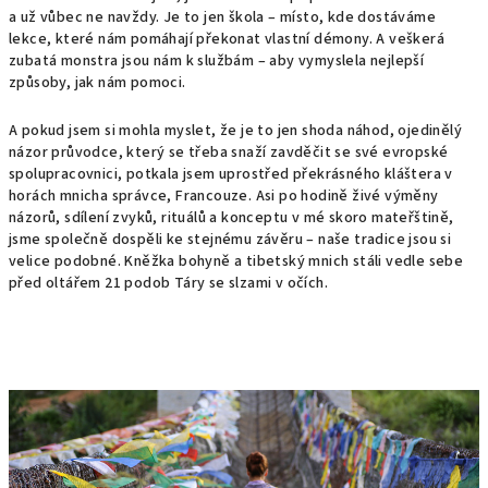
a už vůbec ne navždy. Je to jen škola – místo, kde dostáváme
lekce, které nám pomáhají překonat vlastní démony. A veškerá
zubatá monstra jsou nám k službám – aby vymyslela nejlepší
způsoby, jak nám pomoci.
A pokud jsem si mohla myslet, že je to jen shoda náhod, ojedinělý
názor průvodce, který se třeba snaží zavděčit se své evropské
spolupracovnici, potkala jsem uprostřed překrásného kláštera v
horách mnicha správce, Francouze. Asi po hodině živé výměny
názorů, sdílení zvyků, rituálů a konceptu v mé skoro mateřštině,
jsme společně dospěli ke stejnému závěru – naše tradice jsou si
velice podobné. Kněžka bohyně a tibetský mnich stáli vedle sebe
před oltářem 21 podob Táry se slzami v očích.