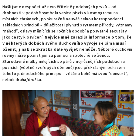
Našli jsme nespočet až neuvěřitelně podobných prvků – od
drobností v podobě symbolu vesica piscis v kosmogramu na
místních chrámech, po skutečně neuvěřitelnou korespondenci
základních principů – důležitosti plynutí s rytmem přírody, významy
“náhod”, oslavy měnících se ročních období a posvátné sexuality
jako cesty k osvícení.
Nejvíce mně zarazila informace o tom, že
v některých dobách svého duchovního vývoje se láma musí
oženit, jinak se zkrátka dále vyvíjet nemůže.
Některé duchovní
roviny může poznat jen za pomoci a společně se ženou.
Starodávné malby milujících se párů v nejrůznějších podobách a
pozicích (včetně sveřepých démonů) jsou překrásným odrazem
tohoto jednoduchého principu – většina bohů má svou “consort”,
neboli druha/družku.