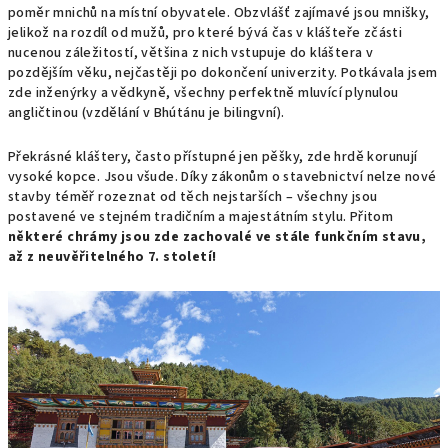
poměr mnichů na místní obyvatele. Obzvlášť zajímavé jsou mnišky,
jelikož na rozdíl od mužů, pro které bývá čas v klášteře zčásti
nucenou záležitostí, většina z nich vstupuje do kláštera v
pozdějším věku, nejčastěji po dokončení univerzity. Potkávala jsem
zde inženýrky a vědkyně, všechny perfektně mluvící plynulou
angličtinou (vzdělání v Bhútánu je bilingvní).
Překrásné kláštery, často přístupné jen pěšky, zde hrdě korunují
vysoké kopce. Jsou všude. Díky zákonům o stavebnictví nelze nové
stavby téměř rozeznat od těch nejstarších – všechny jsou
postavené ve stejném tradičním a majestátním stylu. Přitom
některé chrámy jsou zde zachovalé ve stále funkčním stavu,
až z neuvěřitelného 7. století!