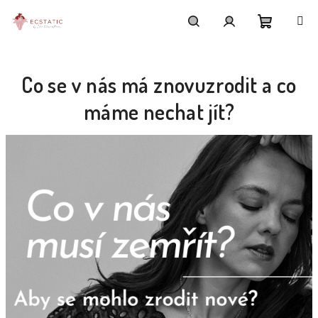
Přejít
na
obsah
Nákupní
Hledat
Přihlášení
Co se v nás má znovuzrodit a co
košík
máme nechat jít?