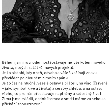
Během jarní rovnodennosti oslavujeme vše kolem nového
života, nových začátků, nových projektů.
Je to období, kdy oheň, odvaha a vášeň začínají znovu
převládat po dlouhém zimním spánku.
Je to čas na hlučné, veselé oslavy s přáteli, na víno (červené
– jako symbol krve a života) a čerstvý chleba, a na oslavu
všeho, co pro nás představuje naplněný a radostný život.
Zimu jsme zvládli, období temna a smrti máme za sebou a
přichází znovuzrození.