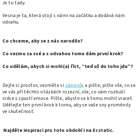
Je to tady.
Vesna je ta, která stojí s námi na začátku a dodává nám
odvahu.
Co chceme, aby se z nás narodilo?
Co vezmu za své a s odvahou tomu dám první krok?
Co udělám, abych si mohl(a) říct, “teď už do toho jdu”?
Dejte si prostor, vezměte si
zápisník
a pište, pište vše, co se
ve vás při těchto otázkách rozezní, vše, co vám rozbuší
srdce s spustí emoce. Pište, abyste se k tomu mohli vracet.
Udělejte ten první krok k tomu, aby se vaše sny proměnily
ve skutečnost.
Najděte inspiraci pro toto období i na Ecstatic.