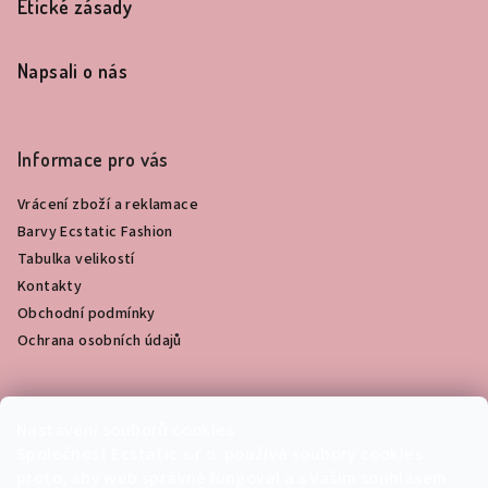
Etické zásady
Napsali o nás
Informace pro vás
Vrácení zboží a reklamace
Barvy Ecstatic Fashion
Tabulka velikostí
Kontakty
Obchodní podmínky
Ochrana osobních údajů
Fotogalerie
Nastavení souborů cookies
Společnost Ecstatic s.r.o. používá soubory cookies
proto, aby web správně fungoval a s Vaším souhlasem
Křest knihy Návrat k porodu jako přechodovému