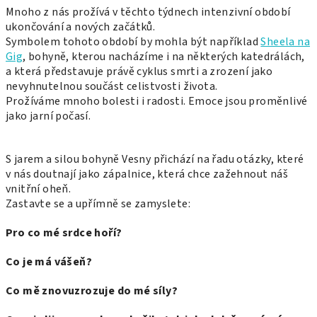
Mnoho z nás prožívá v těchto týdnech intenzivní období
ukončování a nových začátků.
Symbolem tohoto období by mohla být například
Sheela na
Gig
, bohyně,
kterou nacházíme i na některých katedrálách,
a která představuje právě cyklus smrti a zrození jako
nevyhnutelnou součást celistvosti života.
Prožíváme mnoho bolesti i radosti. Emoce jsou proměnlivé
jako jarní počasí.
S jarem a silou bohyně Vesny přichází na řadu otázky, které
v nás doutnají jako zápalnice, která chce zažehnout náš
vnitřní oheň.
Zastavte se a upřímně se zamyslete:
Pro co mé srdce hoří?
Co je má vášeň?
Co mě znovuzrozuje do mé síly?