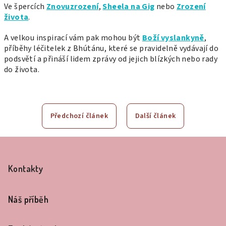
Ve špercích
Znovuzrození
,
Sheela na Gig
nebo
Zrození
života
.
A velkou inspirací vám pak mohou být
Boží vyslankyně
,
příběhy léčitelek z Bhútánu, které se pravidelně vydávají do
podsvětí a přináší lidem zprávy od jejich blízkých nebo rady
do života.
Předchozí článek
Další článek
Z
á
Kontakty
p
a
Náš příběh
t
í