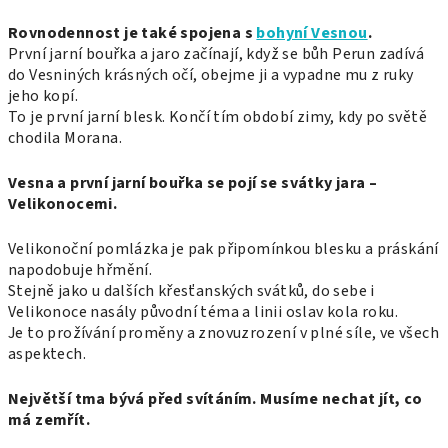
Rovnodennost je také spojena s
bohyní Vesnou
.
První jarní bouřka a jaro začínají, když se bůh Perun zadívá
do Vesniných krásných očí, obejme ji a vypadne mu z ruky
jeho kopí.
To je první jarní blesk. Končí tím období zimy, kdy po světě
chodila Morana.
Vesna a první jarní bouřka se pojí se svátky jara –
Velikonocemi.
Velikonoční pomlázka je pak připomínkou blesku a práskání
napodobuje hřmění.
Stejně jako u dalších křesťanských svátků, do sebe i
Velikonoce nasály původní téma a linii oslav kola roku.
Je to prožívání proměny a znovuzrození v plné síle, ve všech
aspektech.
Největší tma bývá před svítáním. Musíme nechat jít, co
má zemřít.