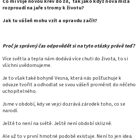
Co mi vlije novou krev do žil, tak jako když nová míza
rozproudí na jaře stromy k životu?
Jak tu vášeň mohu vzít a opravdu začít?
Proč je správný čas odpovědět si na tyto otázky právě teď?
Více světla a tepla nám dodává více chuti do života, to si
všichni uvědomujeme.
Je to však také bohyně Vesna, která nás pošťuchuje k
odvaze tvořit a odhodlat se svou vášeň proměnit do něčeho
uchopitelného.
Jsme v období, kdy ve vejci dozrává zárodek toho, co se
narodí.
Ještě to není na světě. Ještě není období sklizně.
Ale už to v první hmotné podobě existuje. Není to jen idea.