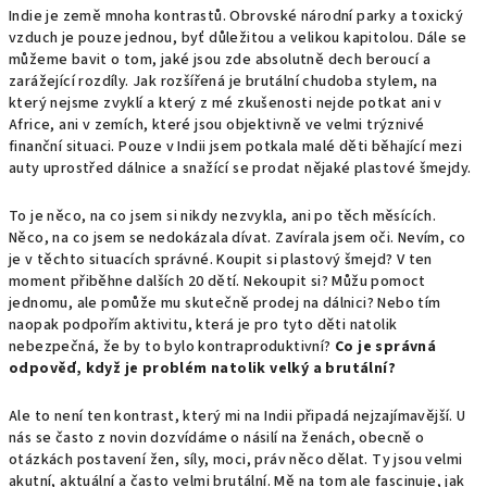
Indie je země mnoha kontrastů. Obrovské národní parky a toxický
vzduch je pouze jednou, byť důležitou a velikou kapitolou. Dále se
můžeme bavit o tom, jaké jsou zde absolutně dech beroucí a
zarážející rozdíly. Jak rozšířená je brutální chudoba stylem, na
který nejsme zvyklí a který z mé zkušenosti nejde potkat ani v
Africe, ani v zemích, které jsou objektivně ve velmi trýznivé
finanční situaci. Pouze v Indii jsem potkala malé děti běhající mezi
auty uprostřed dálnice a snažící se prodat nějaké plastové šmejdy.
To je něco, na co jsem si nikdy nezvykla, ani po těch měsících.
Něco, na co jsem se nedokázala dívat. Zavírala jsem oči. Nevím, co
je v těchto situacích správné. Koupit si plastový šmejd? V ten
moment přiběhne dalších 20 dětí. Nekoupit si? Můžu pomoct
jednomu, ale pomůže mu skutečně prodej na dálnici? Nebo tím
naopak podpořím aktivitu, která je pro tyto děti natolik
nebezpečná, že by to bylo kontraproduktivní?
Co je správná
odpověď, když je problém natolik velký a brutální?
Ale to není ten kontrast, který mi na Indii připadá nejzajímavější. U
nás se často z novin dozvídáme o násilí na ženách, obecně o
otázkách postavení žen, síly, moci, práv něco dělat. Ty jsou velmi
akutní, aktuální a často velmi brutální. Mě na tom ale fascinuje, jak