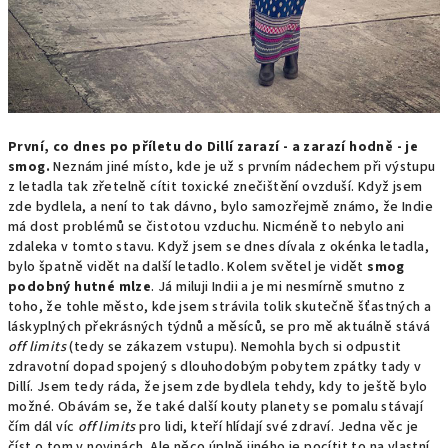
První, co dnes po příletu do Dillí zarazí - a zarazí hodně - je
smog.
Neznám jiné místo, kde je už s prvním nádechem při výstupu
z letadla tak zřetelně cítit toxické znečištění ovzduší. Když jsem
zde bydlela, a není to tak dávno, bylo samozřejmě známo, že Indie
má dost problémů se čistotou vzduchu. Nicméně to nebylo ani
zdaleka v tomto stavu. Když jsem se dnes dívala z okénka letadla,
bylo špatně vidět na další letadlo. Kolem světel je vidět
smog
podobný hutné mlze
. Já miluji Indii a je mi nesmírně smutno z
toho, že tohle město, kde jsem strávila tolik skutečně šťastných a
láskyplných překrásných týdnů a měsíců, se pro mě aktuálně stává
off limits
(tedy se zákazem vstupu). Nemohla bych si odpustit
zdravotní dopad spojený s dlouhodobým pobytem zpátky tady v
Dillí. Jsem tedy ráda, že jsem zde bydlela tehdy, kdy to ještě bylo
možné. Obávám se, že také další kouty planety se pomalu stávají
čím dál víc
off limits
pro lidi, kteří hlídají své zdraví. Jedna věc je
číst o tom v novinách. Ale něco úplně jiného je pocítit to na vlastní