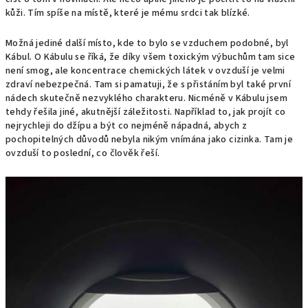
kůži. Tím spíše na místě, které je mému srdci tak blízké.
Možná jediné další místo, kde to bylo se vzduchem podobné, byl
Kábul. O Kábulu se říká, že díky všem toxickým výbuchům tam sice
není smog, ale koncentrace chemických látek v ovzduší je velmi
zdraví nebezpečná. Tam si pamatuji, že s přistáním byl také první
nádech skutečně nezvyklého charakteru. Nicméně v Kábulu jsem
tehdy řešila jiné, akutnější záležitosti. Například to, jak projít co
nejrychleji do džípu a být co nejméně nápadná, abych z
pochopitelných důvodů nebyla nikým vnímána jako cizinka. Tam je
ovzduší to poslední, co člověk řeší.