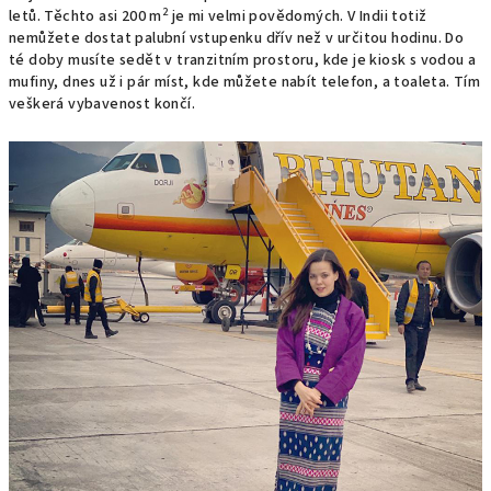
2
letů. Těchto asi 200 m
je mi velmi povědomých. V Indii totiž
nemůžete dostat palubní vstupenku dřív než v určitou hodinu. Do
té doby musíte sedět v tranzitním prostoru, kde je kiosk s vodou a
mufiny, dnes už i pár míst, kde můžete nabít telefon, a toaleta. Tím
veškerá vybavenost končí.