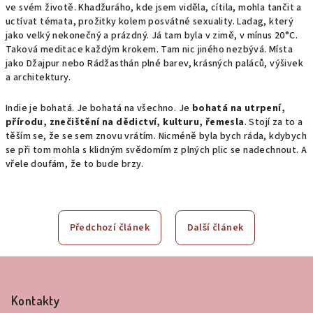
ve svém životě. Khadžuráho, kde jsem viděla, cítila, mohla tančit a
uctívat témata, prožitky kolem posvátné sexuality. Ladag, který
jako velký nekonečný a prázdný. Já tam byla v zimě, v mínus 20°C.
Taková meditace každým krokem. Tam nic jiného nezbývá. Místa
jako Džajpur nebo Rádžasthán plné barev, krásných paláců, výšivek
a architektury.
Indie je bohatá. Je bohatá na všechno. Je
bohatá na utrpení,
přírodu, znečištění na dědictví, kulturu, řemesla
. Stojí za to a
těším se, že se sem znovu vrátím. Nicméně byla bych ráda, kdybych
se při tom mohla s klidným svědomím z plných plic se nadechnout. A
vřele doufám, že to bude brzy.
Předchozí článek
Další článek
Z
á
Kontakty