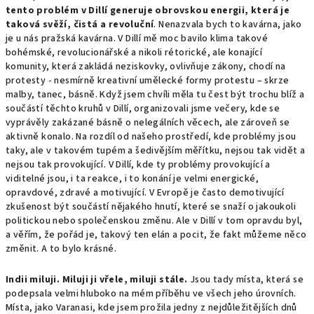
tento problém v Dillí generuje obrovskou energii, která je
taková svěží, čistá a revoluční
. Nenazvala bych to kavárna, jako
je u nás pražská kavárna. V Dillí mě moc bavilo klima takové
bohémské, revolucionářské a nikoli rétorické, ale konající
komunity, která zakládá neziskovky, ovlivňuje zákony, chodí na
protesty - nesmírně kreativní umělecké formy protestu – skrze
malby, tanec, básně. Když jsem chvíli měla tu čest být trochu blíž a
součástí těchto kruhů v Dillí, organizovali jsme večery, kde se
vyprávěly zakázané básně o nelegálních věcech, ale zároveň se
aktivně konalo. Na rozdíl od našeho prostředí, kde problémy jsou
taky, ale v takovém tupém a šedivějším měřítku, nejsou tak vidět a
nejsou tak provokující. V Dillí, kde ty problémy provokující a
viditelné jsou, i ta reakce, i to konání je velmi energické,
opravdové, zdravé a motivující. V Evropě je často demotivující
zkušenost být součástí nějakého hnutí, které se snaží o jakoukoli
politickou nebo společenskou změnu. Ale v Dillí v tom opravdu byl,
a věřím, že pořád je, takový ten elán a pocit, že fakt můžeme něco
změnit. A to bylo krásné.
Indii miluji. Miluji ji vřele, miluji stále.
Jsou tady místa, která se
podepsala velmi hluboko na mém příběhu ve všech jeho úrovních.
Místa, jako Varanasi, kde jsem prožila jedny z nejdůležitějších dnů