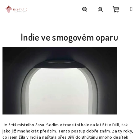
Přejít
na
obsah
Nákupní
Hledat
Přihlášení
Indie ve smogovém oparu
košík
Je 5:44 místního času. Sedím v tranzitní hale na letišti v Dillí, tak
jako již mnohokrát předtím. Tento postup dobře znám. Za ty roky,
co jsem žila v Indii a nalítala přes Dillí do Bhútánu mnoho desítek