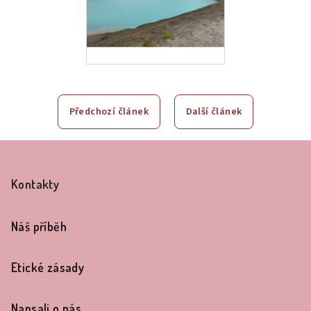
Předchozí článek
Další článek
Z
á
Kontakty
p
a
Náš příběh
t
í
Etické zásady
Napsali o nás