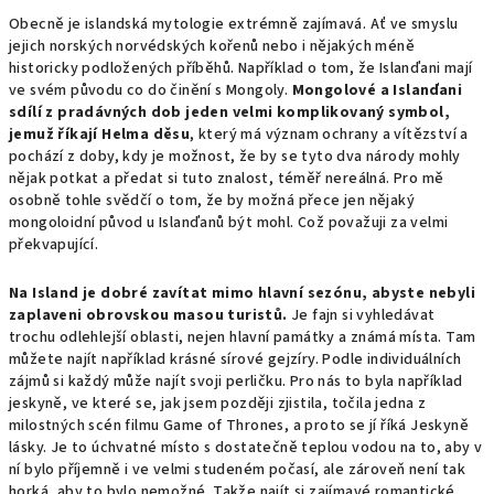
Obecně je islandská mytologie extrémně zajímavá. Ať ve smyslu
jejich norských norvédských kořenů nebo i nějakých méně
historicky podložených příběhů. Například o tom, že Islanďani mají
ve svém původu co do činění s Mongoly.
Mongolové a Islanďani
sdílí z pradávných dob jeden velmi komplikovaný symbol,
jemuž říkají Helma děsu
, který má význam ochrany a vítězství a
pochází z doby, kdy je možnost, že by se tyto dva národy mohly
nějak potkat a předat si tuto znalost, téměř nereálná. Pro mě
osobně tohle svědčí o tom, že by možná přece jen nějaký
mongoloidní původ u Islanďanů být mohl. Což považuji za velmi
překvapující.
Na Island je dobré zavítat mimo hlavní sezónu, abyste nebyli
zaplaveni obrovskou masou turistů.
Je fajn si vyhledávat
trochu odlehlejší oblasti, nejen hlavní památky a známá místa. Tam
můžete najít například krásné sírové gejzíry. Podle individuálních
zájmů si každý může najít svoji perličku. Pro nás to byla například
jeskyně, ve které se, jak jsem později zjistila, točila jedna z
milostných scén filmu Game of Thrones, a proto se jí říká Jeskyně
lásky. Je to úchvatné místo s dostatečně teplou vodou na to, aby v
ní bylo příjemně i ve velmi studeném počasí, ale zároveň není tak
horká, aby to bylo nemožné. Takže najít si zajímavé romantické