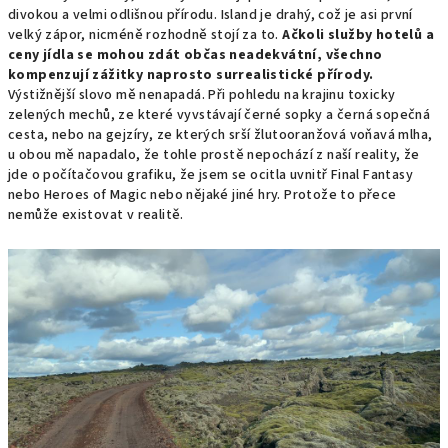
divokou a velmi odlišnou přírodu. Island je drahý, což je asi první
velký zápor, nicméně rozhodně stojí za to.
Ačkoli služby hotelů a
ceny jídla se mohou zdát občas neadekvátní, všechno
kompenzují zážitky naprosto surrealistické přírody.
Výstižnější slovo mě nenapadá. Při pohledu na krajinu toxicky
zelených mechů, ze které vyvstávají černé sopky a černá sopečná
cesta, nebo na gejzíry, ze kterých srší žlutooranžová voňavá mlha,
u obou mě napadalo, že tohle prostě nepochází z naší reality, že
jde o počítačovou grafiku, že jsem se ocitla uvnitř Final Fantasy
nebo Heroes of Magic nebo nějaké jiné hry. Protože to přece
nemůže existovat v realitě.