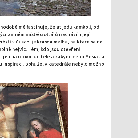
uhodobě mě fascinuje, že ať jedu kamkoli, od
 významném místě u oltářů nacházím její
ěstí v Cusco, je krásná malba, na které se na
 úplně nejvíc. Těm, kdo jsou otevřeni
t jen na úrovni učitele a žákyně nebo Mesiáš a
 inspiraci. Bohužel v katedrále nebylo možno