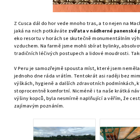
Z Cusca dál do hor vede mnoho tras, a to nejen na Ma
jaká na nich potkáváte
zvířata v nádherné panenské 
eko resortu v horách se skutečně monumentálním výhl
vzduchem. Na farmě jsme mohli sbírat bylinky, absolv
tradičních léčivých postupech a lidové moudrosti. Tak
V Peru je samozřejmě spousta míst, které jsem neměla 
jednoho dne ráda vrátím. Tentokrát asi raději bez mi
výškách, hygieně a dalších zdravotních podmínkách, k
stoprocentně komfortní. Nicméně i ta naše krátká návšt
výšiny kopců, byla nesmírně naplňující a věřím, že ce
zajímavým poznáním.