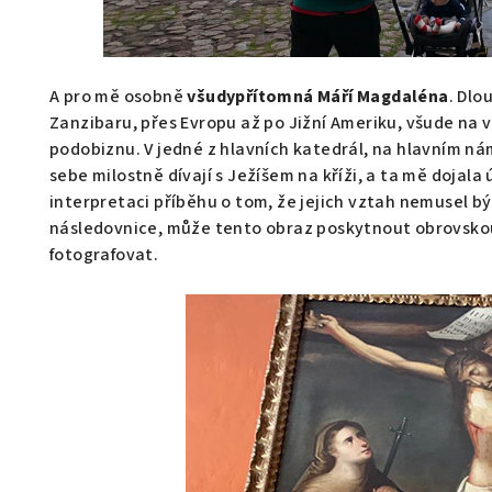
A pro mě osobně
všudypřítomná Máří Magdaléna
. Dlo
Zanzibaru, přes Evropu až po Jižní Ameriku, všude na
podobiznu. V jedné z hlavních katedrál, na hlavním nám
sebe milostně dívají s Ježíšem na kříži, a ta mě dojala
interpretaci příběhu o tom, že jejich vztah nemusel bý
následovnice, může tento obraz poskytnout obrovskou
fotografovat.