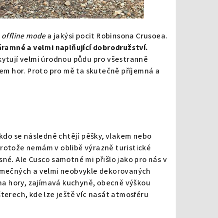
,
offline mode
a jakýsi pocit Robinsona Crusoea.
ramné a velmi naplňující dobrodružství.
skytují velmi úrodnou půdu pro všestranně
kem hor. Proto pro mě ta skutečně příjemná a
 kdo se následně chtějí pěšky, vlakem nebo
protože nemám v oblibě výrazně turistické
né. Ale Cusco samotné mi přišlo jako pro nás v
jimečných a velmi neobvykle dekorovaných
na hory, zajímavá kuchyně, obecně výškou
terech, kde lze ještě víc nasát atmosféru