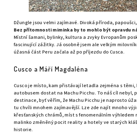
Džungle jsou velmi zajímavé. Divoká příroda, papoušci
Bez přítomnosti miminka by to mohlo být opravdu ná
Místní šamani, bylinky, kultura a zvyky Evropanům po
fascinující zážitky. Já osobně jsem ale velkým milovní
úžasná část Peru začala až po příjezdu do Cusca.
Cusco a Máří Magdaléna
Cusco je místo, kam přistávají letadla zejména s těmi,
autobusem dostat na Machu Picchu. To náš cíl nebyl, 
destinace, byť věřím, že Machu Picchu je naprosto úžas
tu chvíli mnohem zajímavější. Lze zde najít mnoho vý
křesťanských chrámů, míst s fenomenálním výhledem 
malinko změněný pocit reality a hotely ve starých kláš
historie.