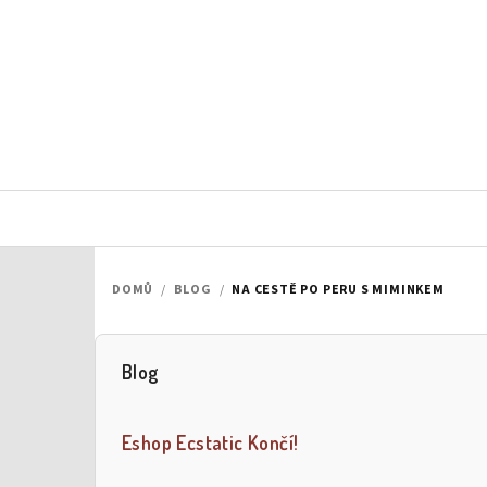
Přejít
na
obsah
DOMŮ
/
BLOG
/
NA CESTĚ PO PERU S MIMINKEM
Blog
P
o
Eshop Ecstatic Končí!
s