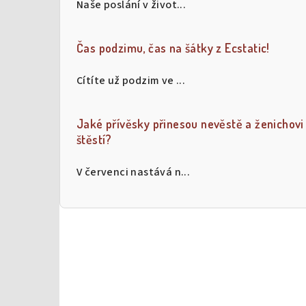
Naše poslání v život...
t
r
Čas podzimu, čas na šátky z Ecstatic!
a
Cítíte už podzim ve ...
n
n
Jaké přívěsky přinesou nevěstě a ženichovi
í
štěstí?
p
V červenci nastává n...
a
n
e
l