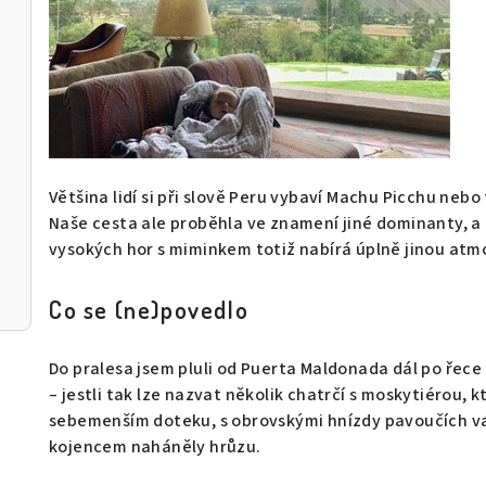
Většina lidí si při slově Peru vybaví Machu Picchu ne
Naše cesta ale proběhla ve znamení jiné dominanty, a 
vysokých hor s miminkem totiž nabírá úplně jinou atmos
Co se (ne)povedlo
Do pralesa jsem pluli od Puerta Maldonada dál po řece
– jestli tak lze nazvat několik chatrčí s moskytiérou,
sebemenším doteku, s obrovskými hnízdy pavoučích vají
kojencem naháněly hrůzu.