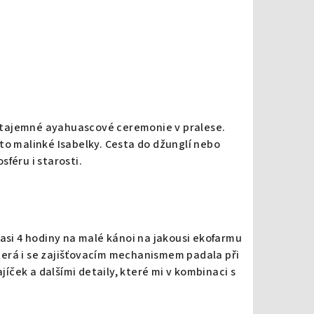
bo tajemné ayahuascové ceremonie v pralese.
to malinké Isabelky. Cesta do džunglí nebo
féru i starosti.
 asi 4 hodiny na malé kánoi na jakousi ekofarmu
 která i se zajišťovacím mechanismem padala při
ček a dalšími detaily, které mi v kombinaci s