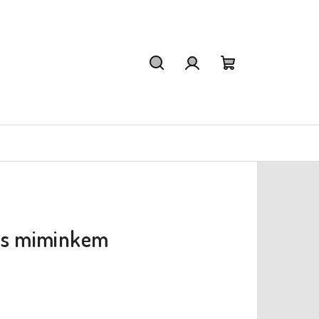
Hledat
Přihlášení
Nákupní
košík
u s miminkem