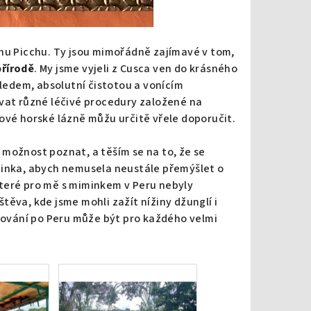
chu Picchu. Ty jsou mimořádně zajímavé v tom,
přírodě
. My jsme vyjeli z Cusca ven do krásného
edem, absolutní čistotou a vonícím
ovat různé léčivé procedury založené na
ové horské lázně můžu určitě vřele doporučit.
možnost poznat, a těším se na to, že se
minka, abych nemusela neustále přemýšlet o
teré pro mě s miminkem v Peru nebyly
ěva, kde jsme mohli zažít nížiny džunglí i
stování po Peru může být pro každého velmi