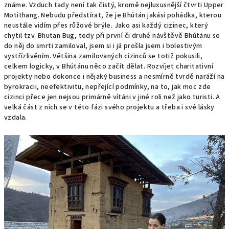
známe. Vzduch tady není tak čistý, kromě nejluxusnější čtvrti Upper
Motithang. Nebudu předstírat, že je Bhútán jakási pohádka, kterou
neustále vidím přes růžové brýle. Jako asi každý cizinec, který
chytil tzv. Bhutan Bug, tedy při první či druhé návštěvě Bhútánu se
do něj do smrti zamiloval, jsem si i já prošla jsem i bolestivým
vystřízlivěním. Většina zamilovaných cizinců se totiž pokusili,
celkem logicky, v Bhútánu něco začít dělat. Rozvíjet charitativní
projekty nebo dokonce i nějaký business a nesmírně tvrdě naráží na
byrokracii, neefektivitu, nepřející podmínky, na to, jak moc zde
cizinci přece jen nejsou primárně vítáni v jiné roli než jako turisti. A
velká část z nich se v této fázi svého projektu a třeba i své lásky
vzdala.