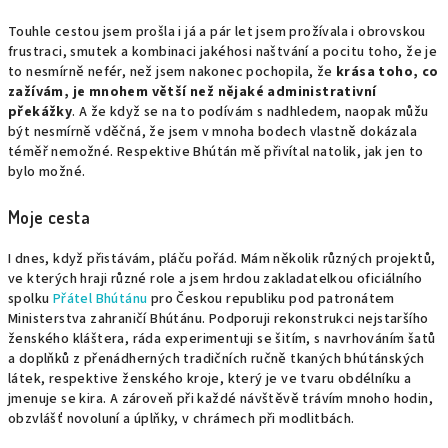
Touhle cestou jsem prošla i já a pár let jsem prožívala i obrovskou
frustraci, smutek a kombinaci jakéhosi naštvání a pocitu toho, že je
to nesmírně nefér, než jsem nakonec pochopila, že
krása toho, co
zažívám, je mnohem větší než nějaké administrativní
překážky
. A že když se na to podívám s nadhledem, naopak můžu
být nesmírně vděčná, že jsem v mnoha bodech vlastně dokázala
téměř nemožné. Respektive Bhútán mě přivítal natolik, jak jen to
bylo možné.
Moje cesta
I dnes, když přistávám, pláču pořád. Mám několik různých projektů,
ve kterých hraji různé role a jsem hrdou zakladatelkou oficiálního
spolku
Přátel Bhútánu
pro Českou republiku pod patronátem
Ministerstva zahraničí Bhútánu. Podporuji rekonstrukci nejstaršího
ženského kláštera, ráda experimentuji se šitím, s navrhováním šatů
a doplňků z přenádherných tradičních ručně tkaných bhútánských
látek, respektive ženského kroje, který je ve tvaru obdélníku a
jmenuje se kira. A zároveň při každé návštěvě trávím mnoho hodin,
obzvlášť novoluní a úplňky, v chrámech při modlitbách.