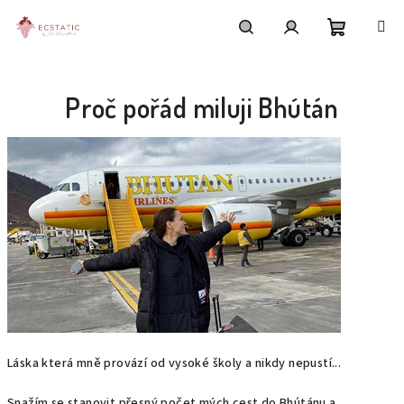
Přejít
na
obsah
Nákupní
Hledat
Přihlášení
Proč pořád miluji Bhútán
košík
Láska která mně provází od vysoké školy a nikdy nepustí...
Snažím se stanovit přesný počet mých cest do Bhútánu a