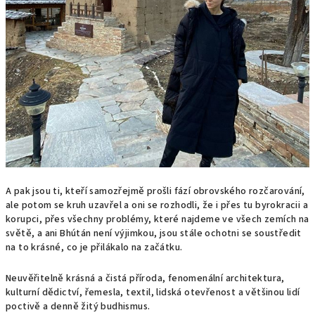
A pak jsou ti, kteří samozřejmě prošli fází obrovského rozčarování,
ale potom se kruh uzavřel a oni se rozhodli, že i přes tu byrokracii a
korupci, přes všechny problémy, které najdeme ve všech zemích na
světě, a ani Bhútán není výjimkou, jsou stále ochotni se soustředit
na to krásné, co je přilákalo na začátku.
Neuvěřitelně krásná a čistá příroda, fenomenální architektura,
kulturní dědictví, řemesla, textil, lidská otevřenost a většinou lidí
poctivě a denně žitý budhismus.