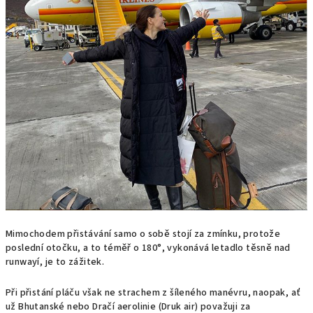
Mimochodem přistávání samo o sobě stojí za zmínku, protože
poslední otočku, a to téměř o 180°, vykonává letadlo těsně nad
runwayí, je to zážitek.
Při přistání pláču však ne strachem z šíleného manévru, naopak, ať
už Bhutanské nebo Dračí aerolinie (Druk air) považuji za