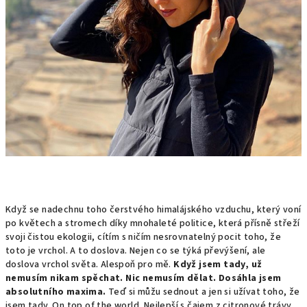
Když se nadechnu toho čerstvého himalájského vzduchu, který voní
po květech a stromech díky mnohaleté politice, která přísně střeží
svoji čistou ekologii, cítím s ničím nesrovnatelný pocit toho, že
toto je vrchol. A to doslova. Nejen co se týká převýšení, ale
doslova vrchol světa. Alespoň pro mě.
Když jsem tady, už
nemusím nikam spěchat. Nic nemusím dělat. Dosáhla jsem
absolutního maxima.
Teď si můžu sednout a jen si užívat toho, že
jsem tady. On top of the world. Nejlepší s čajem z citronové trávy.