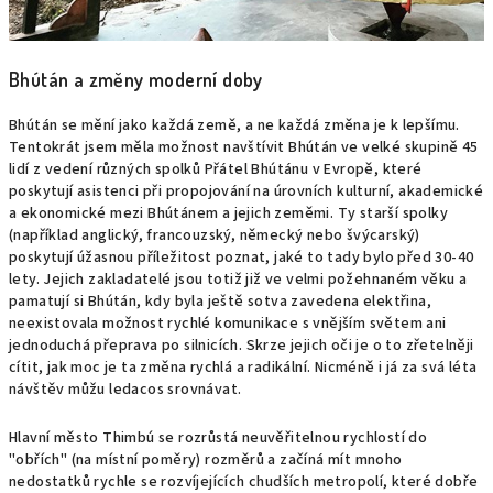
Bhútán a změny moderní doby
Bhútán se mění jako každá země, a ne každá změna je k lepšímu.
Tentokrát jsem měla možnost navštívit Bhútán ve velké skupině 45
lidí z vedení různých spolků Přátel Bhútánu v Evropě, které
poskytují asistenci při propojování na úrovních kulturní, akademické
a ekonomické mezi Bhútánem a jejich zeměmi. Ty starší spolky
(například anglický, francouzský, německý nebo švýcarský)
poskytují úžasnou příležitost poznat, jaké to tady bylo před 30-40
lety. Jejich zakladatelé jsou totiž již ve velmi požehnaném věku a
pamatují si Bhútán, kdy byla ještě sotva zavedena elektřina,
neexistovala možnost rychlé komunikace s vnějším světem ani
jednoduchá přeprava po silnicích. Skrze jejich oči je o to zřetelněji
cítit, jak moc je ta změna rychlá a radikální. Nicméně i já za svá léta
návštěv můžu ledacos srovnávat.
Hlavní město Thimbú se rozrůstá neuvěřitelnou rychlostí do
"obřích" (na místní poměry) rozměrů a začíná mít mnoho
nedostatků rychle se rozvíjejících chudších metropolí, které dobře