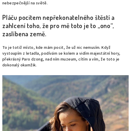
nebezpečnější na světě.
Pláču pocitem nepřekonatelného štěstí a
zahlcení toho, že pro mě toto je to „ono“,
zaslíbena země.
To je totiž místo, kde mám pocit, že už nic nemusím. Když
vystoupím z letadla, podívám se kolem a vidím majestátní hory,
překrásný Paro dzong, nad ním muzeum, cítím a vím, že toto je
dokonalý okamžik.