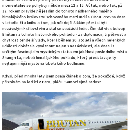
momentálně se pohybuji někde mezi 12 a 15. Ať tak, nebo tak, již
12. rokem pravidelně jezdím do tohoto nádherného malého
himalájského království schovaného mezi Indií a Čínou. Zrovna dnes
v letadle čtu knihu o tom, jak někdejší Sikkim přestal být
nezávislým královstvím a stal se součástí Indie. Čím dál víc obdivuji
Bhútán i z tohoto historického pohledu - za diplomacii, trpělivost a
chytrost tehdejší vlády, která během 20. století a všech nelehkých
událostí dokázala vyváznout nejen s nezávislostí, ale dnes i s
určitým fascinujícím mystickým statusem jakéhosi posledního místa
Shangri La, neboli himalájského pokladu, který představuje ty
nejtajemnější mysteria tibetského budhismu.
Kdysi, před mnoha lety jsem psala článek o tom, že pokaždé, když
přistávám na letišti v Paro, pláču. Samozřejmě radost.